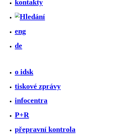
kontakty
eng
de
o idsk
tiskové zprávy
infocentra
P+R
přepravní kontrola