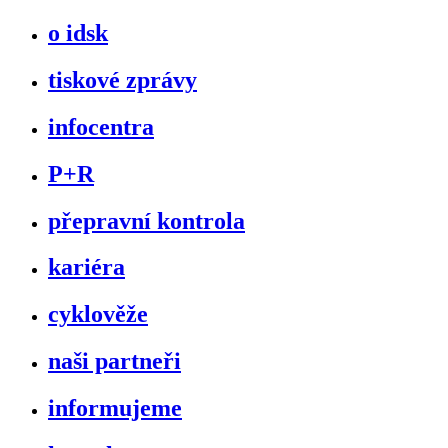
o idsk
tiskové zprávy
infocentra
P+R
přepravní kontrola
kariéra
cyklověže
naši partneři
informujeme