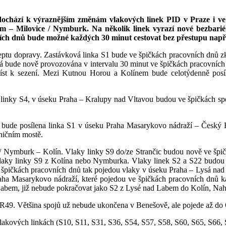
dochází k výraznějším změnám vlakových linek PID v Praze i ve
 – Milovice / Nymburk. Na několik linek vyrazí nové bezbariér
dních dnů bude možné každých 30 minut cestovat bez přestupu nap
ptu dopravy. Zastávková linka S1 bude ve špičkách pracovních dnů zkr
rá bude nově provozována v intervalu 30 minut ve špičkách pracovních 
míst k sezení. Mezi Kutnou Horou a Kolínem bude celotýdenně posíl
h linky S4, v úseku Praha – Kralupy nad Vltavou budou ve špičkách s
 bude posílena linka S1 v úseku Praha Masarykovo nádraží – Český B
ničním mostě.
 / Nymburk – Kolín. Vlaky linky S9 do/ze Strančic budou nově ve špič
vlaky linky S9 z Kolína nebo Nymburka. Vlaky linek S2 a S22 budou 
e špičkách pracovních dnů tak pojedou vlaky v úseku Praha – Lysá n
raha Masarykovo nádraží, které pojedou ve špičkách pracovních dnů 
Labem, již nebude pokračovat jako S2 z Lysé nad Labem do Kolín, Nahra
e R49. Většina spojů už nebude ukončena v Benešově, ale pojede až do
vlakových linkách (S10, S11, S31, S36, S54, S57, S58, S60, S65, S66,