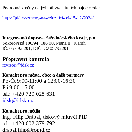
Podrobné změny na jednotlivých tratích najdete zde:
https://pid.cz/zmeny-na-zeleznici-od-15-12-2024/
Integrovaná doprava Středočeského kraje, p.o.
Sokolovská 100/94, 186 00, Praha 8 - Karlín
IČ: 057 92 291, DIČ: CZ05792291
Přepravní kontrola
revizori@idsk.cz
Kontakt pro města, obce a další partnery
Po-Čt 9:00-11:00 a 12:00-16:30
Pá 9:00-15:00
tel.: +420 720 025 631
idsk@idsk.cz
Kontakt pro média
Ing. Filip Drápal, tiskový mluvčí PID
tel.: +420 602 379 792
drapal.filip@ropid.cz