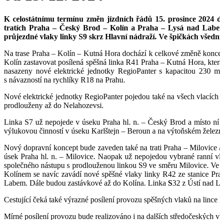
K celostátnímu termínu změn jízdních řádů 15. prosince 2024 
tratích Praha – Český Brod – Kolín a Praha – Lysá nad Labem
průjezdné vlaky linky S9 skrz Hlavní nádraží. Ve špičkách vše
Na trase Praha – Kolín – Kutná Hora dochází k celkové změně konce
Kolín zastavovat posílená spěšná linka R41 Praha – Kutná Hora, kte
nasazeny nové elektrické jednotky RegioPanter s kapacitou 230 
s návazností na rychlíky R18 na Prahu.
Nové elektrické jednotky RegioPanter pojedou také na všech vlacíc
prodlouženy až do Nelahozevsi.
Linka S7 už nepojede v úseku Praha hl. n. – Český Brod a místo ní
výlukovou činností v úseku Karlštejn – Beroun a na výtoňském želez
Nový dopravní koncept bude zaveden také na trati Praha – Milovice
úsek Praha hl. n. – Milovice. Naopak už nepojedou vybrané ranní 
společného nástupu s prodlouženou linkou S9 ve směru Milovice. V
Kolínem se navíc zavádí nové spěšné vlaky linky R42 ze stanice P
Labem. Dále budou zastávkové až do Kolína. Linka
S
32 z Ústí nad 
Cestující čeká také výrazné posílení provozu spěšných vlaků na linc
Mírné posílení provozu bude realizováno i na dalších středočeských 