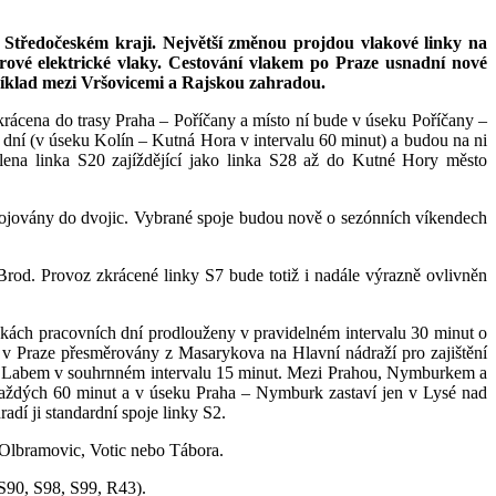
 Středočeském kraji. Největší změnou projdou vlakové linky na
ové elektrické vlaky. Cestování vlakem po Praze usnadní nové
říklad mezi Vršovicemi a Rajskou zahradou.
ácena do trasy Praha – Poříčany a místo ní bude v úseku Poříčany –
dní (v úseku Kolín – Kutná Hora v intervalu 60 minut) a budou na ni
ena linka S20 zajíždějící jako linka S28 až do Kutné Hory město
pojovány do dvojic. Vybrané spoje budou nově o sezónních víkendech
rod. Provoz zkrácené linky S7 bude totiž i nadále výrazně ovlivněn
kách pracovních dní prodlouženy v pravidelném intervalu 30 minut o
v Praze přesměrovány z Masarykova na Hlavní nádraží pro zajištění
ad Labem v souhrnném intervalu 15 minut. Mezi Prahou, Nymburkem a
každých 60 minut a v úseku Praha – Nymburk zastaví jen v Lysé nad
dí ji standardní spoje linky S2.
 Olbramovic, Votic nebo Tábora.
 S90, S98, S99, R43).