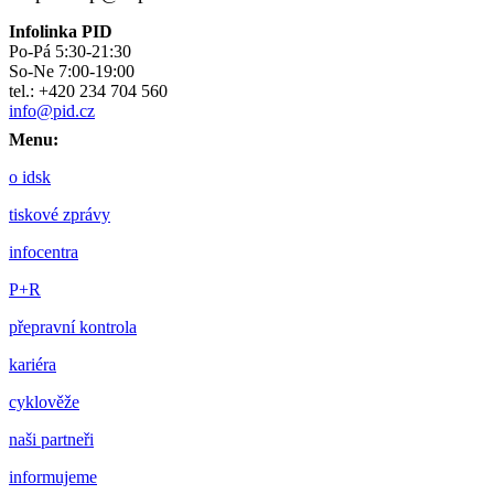
Infolinka PID
Po-Pá 5:30-21:30
So-Ne 7:00-19:00
tel.: +420 234 704 560
info@pid.cz
Menu:
o idsk
tiskové zprávy
infocentra
P+R
přepravní kontrola
kariéra
cyklověže
naši partneři
informujeme