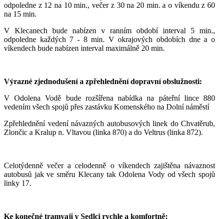
odpoledne z 12 na 10 min., večer z 30 na 20 min. a o víkendu z 60
na 15 min.
V Klecanech bude nabízen v ranním období interval 5 min.,
odpoledne každých 7 - 8 min. V okrajových obdobích dne a o
víkendech bude nabízen interval maximálně 20 min.
Výrazné zjednodušení a zpřehlednění dopravní obslužnosti:
V Odolena Vodě bude rozšířena nabídka na páteřní lince 880
vedením všech spojů přes zastávku Komenského na Dolní náměstí
Zpřehlednění vedení návazných autobusových linek do Chvatěrub,
Zlončic a Kralup n. Vltavou (linka 870) a do Veltrus (linka 872).
Celotýdenně večer a celodenně o víkendech zajištěna návaznost
autobusů jak ve směru Klecany tak Odolena Vody od všech spojů
linky 17.
Ke konečné tramvaji v Sedlci rychle a komfortně: