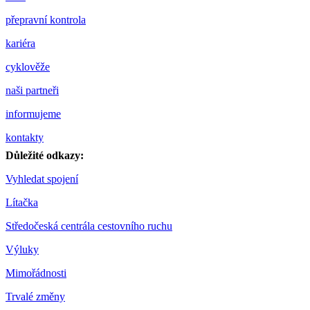
přepravní kontrola
kariéra
cyklověže
naši partneři
informujeme
kontakty
Důležité odkazy:
Vyhledat spojení
Lítačka
Středočeská centrála cestovního ruchu
Výluky
Mimořádnosti
Trvalé změny