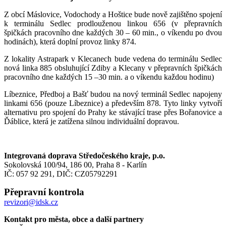
Z obcí Máslovice, Vodochody a Hoštice bude nově zajištěno spojení
k terminálu Sedlec prodlouženou linkou 656 (v přepravních
špičkách pracovního dne každých 30 – 60 min., o víkendu po dvou
hodinách), která doplní provoz linky 874.
Z lokality Astrapark v Klecanech bude vedena do terminálu Sedlec
nová linka 885 obsluhující Zdiby a Klecany v přepravních špičkách
pracovního dne každých 15 –30 min. a o víkendu každou hodinu)
Líbeznice, Předboj a Bašť budou na nový terminál Sedlec napojeny
linkami 656 (pouze Líbeznice) a především 878. Tyto linky vytvoří
alternativu pro spojení do Prahy ke stávající trase přes Bořanovice a
Ďáblice, která je zatížena silnou individuální dopravou.
Integrovaná doprava Středočeského kraje, p.o.
Sokolovská 100/94, 186 00, Praha 8 - Karlín
IČ: 057 92 291, DIČ: CZ05792291
Přepravní kontrola
revizori@idsk.cz
Kontakt pro města, obce a další partnery