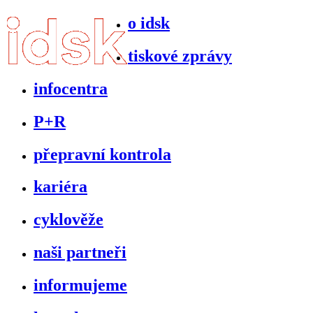
o idsk
tiskové zprávy
infocentra
P+R
přepravní kontrola
kariéra
cyklověže
naši partneři
informujeme