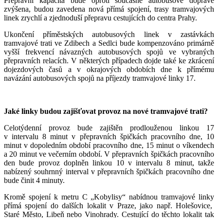
Přepravní kapacita bude oproti současné autobusové dopravě
zvýšena, budou zavedena nová přímá spojení, trasy tramvajových
linek zrychlí a zjednoduší přepravu cestujících do centra Prahy.
Ukončení příměstských autobusových linek v zastávkách
tramvajové trati ve Zdibech a Sedlci bude kompenzováno primárně
vyšší frekvencí návazných autobusových spojů ve vybraných
přepravních relacích. V některých případech dojde také ke zkrácení
dojezdových časů a v okrajových obdobích dne k přímému
navázání autobusových spojů na příjezdy tramvajové linky 17.
Jaké linky budou zajišťovat provoz na nové tramvajové trati?
Celotýdenní provoz bude zajištěn prodlouženou linkou 17
v intervalu 8 minut v přepravních špičkách pracovního dne, 10
minut v dopoledním období pracovního dne, 15 minut o víkendech
a 20 minut ve večerním období. V přepravních špičkách pracovního
den bude provoz doplněn linkou 10 v intervalu 8 minut, takže
nabízený souhrnný interval v přepravních špičkách pracovního dne
bude činit 4 minuty.
Kromě spojení k metru C „Kobylisy“ nabídnou tramvajové linky
přímá spojení do dalších lokalit v Praze, jako např. Holešovice,
Staré Město, Libeň nebo Vinohrady. Cestující do těchto lokalit tak