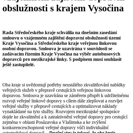
obslužnosti s krajem Vysočina
Rada Středočeského kraje schválila na dnešním zasedání
smlouvu o vzájemném zajištění dopravní obslužnosti území
Kraje Vysočina a Středočeského kraje veřejnou linkovou
osobní dopravou. Smlouva je uzavírána v souvislosti se
zadávacím řízením Kraje Vysočina na výběr autobusových
dopravců pro mezikrajské linky. S podpisem musí souhlasit
ještě zastupitelé.
Oba kraje si uvědomují potřeby neustálého zkvalitňování nabídky
veřejných služeb v přepravě cestujících veřejnou linkovou
dopravou. Smlouva je uzavírána se záměrem přispět k udržitelnému
rozvoji veřejné linkové dopravy s cílem dále zlepšovat a rozvíjet
veřejné služby v přepravě cestujících a optimalizovat náklady
vynakládané na tyto služby. Rozvojem mezikrajské spolupráce
dojde ke zkvalitnění a k zatraktivnění veřejné dopravy pro cestující
zejména v oblasti Posázavska a Vlašimska a ke zvýšení
konkurenceschopnosti veřejné dopravy vůči individuální
automobilové dopravě.
„Dnešní stav je takový, že oba kraje