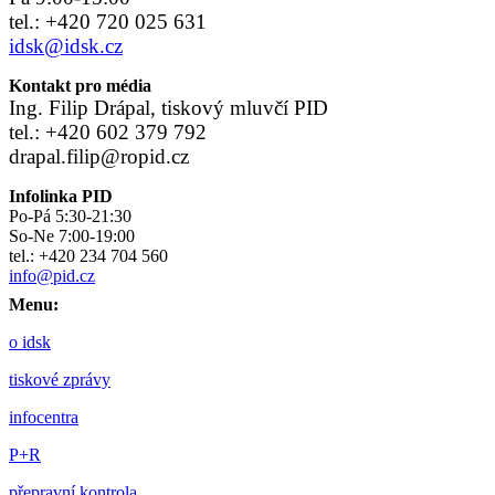
tel.: +420 720 025 631
idsk@idsk.cz
Kontakt pro média
Ing. Filip Drápal, tiskový mluvčí PID
tel.: +420 602 379 792
drapal.filip@ropid.cz
Infolinka PID
Po-Pá 5:30-21:30
So-Ne 7:00-19:00
tel.: +420 234 704 560
info@pid.cz
Menu:
o idsk
tiskové zprávy
infocentra
P+R
přepravní kontrola