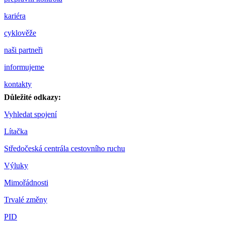
kariéra
cyklověže
naši partneři
informujeme
kontakty
Důležité odkazy:
Vyhledat spojení
Lítačka
Středočeská centrála cestovního ruchu
Výluky
Mimořádnosti
Trvalé změny
PID