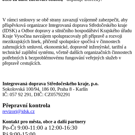
V rámci smlouvy se obě strany zavazují vzájemně zabezpečit, aby
příspěvková organizace Integrovaná doprava Středočeského kraje
(IDSK) a Odbor dopravy a silničního hospodářství Krajského úřadu
Kraje Vysočina navzájem spolupracovaly při přípravě a rozvoji
mezikrajských linek, přičemž spolupráce spočívá v činnostech
zahrnujících smluvní, ekonomické, dopravně inženýrské, tarifní a
technické zajištění systému, včetně dalších organizačních činnostech
potřebných k bezproblémovému fungování veřejných služeb v
přepravě cestujících.
Integrovaná doprava Středočeského kraje, p.o.
Sokolovská 100/94, 186 00, Praha 8 - Karlín
IČ: 057 92 291, DIČ: CZ05792291
Přepravní kontrola
revizori@idsk.cz
Kontakt pro města, obce a další partnery
Po-Čt 9:00-11:00 a 12:00-16:30
Pá 9:00-15:00