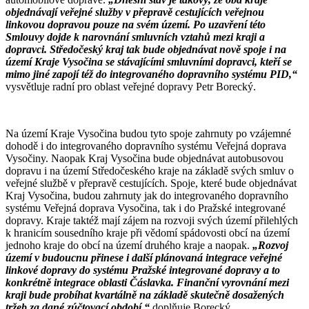
objednávají veřejné služby v přepravě cestujících veřejnou
linkovou dopravou pouze na svém území. Po uzavření této
Smlouvy dojde k narovnání smluvních vztahů mezi kraji a
dopravci. Středočeský kraj tak bude objednávat nově spoje i na
území Kraje Vysočina se stávajícími smluvními dopravci, kteří se
mimo jiné zapojí též do integrovaného dopravního systému PID,“
vysvětluje radní pro oblast veřejné dopravy Petr Borecký.
Na území Kraje Vysočina budou tyto spoje zahrnuty po vzájemné
dohodě i do integrovaného dopravního systému Veřejná doprava
Vysočiny. Naopak Kraj Vysočina bude objednávat autobusovou
dopravu i na území Středočeského kraje na základě svých smluv o
veřejné službě v přepravě cestujících. Spoje, které bude objednávat
Kraj Vysočina, budou zahrnuty jak do integrovaného dopravního
systému Veřejná doprava Vysočina, tak i do Pražské integrované
dopravy. Kraje taktéž mají zájem na rozvoji svých území přilehlých
k hranicím sousedního kraje při vědomí spádovosti obcí na území
jednoho kraje do obcí na území druhého kraje a naopak.
„Rozvoj
území v budoucnu přinese i další plánovaná integrace veřejné
linkové dopravy do systému Pražské integrované dopravy a to
konkrétně integrace oblasti Čáslavka. Finanční vyrovnání mezi
kraji bude probíhat kvartálně na základě skutečně dosažených
tržeb za dané zúčtovací období,“
doplňuje Borecký.