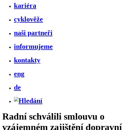
kariéra
cyklověže
naši partneři
informujeme
kontakty
eng
de
Radní schválili smlouvu o
vzájemném zajištění dopravní