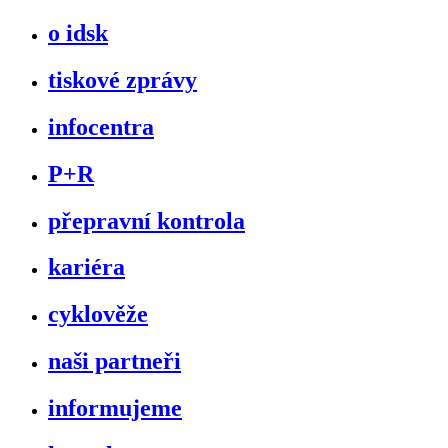
o idsk
tiskové zprávy
infocentra
P+R
přepravní kontrola
kariéra
cyklověže
naši partneři
informujeme