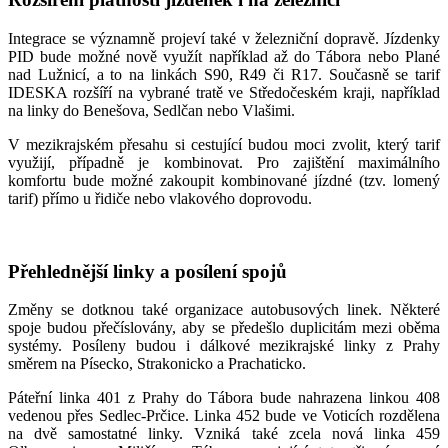
Integrace se významně projeví také v železniční dopravě. Jízdenky
PID bude možné nově využít například až do Tábora nebo Plané
nad Lužnicí, a to na linkách S90, R49 či R17. Současně se tarif
IDESKA rozšíří na vybrané tratě ve Středočeském kraji, například
na linky do Benešova, Sedlčan nebo Vlašimi.
V mezikrajském přesahu si cestující budou moci zvolit, který tarif
využijí, případně je kombinovat. Pro zajištění maximálního
komfortu bude možné zakoupit kombinované jízdné (tzv. lomený
tarif) přímo u řidiče nebo vlakového doprovodu.
Přehlednější linky a posílení spojů
Změny se dotknou také organizace autobusových linek. Některé
spoje budou přečíslovány, aby se předešlo duplicitám mezi oběma
systémy. Posíleny budou i dálkové mezikrajské linky z Prahy
směrem na Písecko, Strakonicko a Prachaticko.
Páteřní linka 401 z Prahy do Tábora bude nahrazena linkou 408
vedenou přes Sedlec-Prčice. Linka 452 bude ve Voticích rozdělena
na dvě samostatné linky. Vzniká také zcela nová linka 459