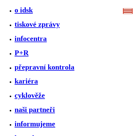
o idsk
tiskové zprávy
infocentra
P+R
přepravní kontrola
kariéra
cyklověže
naši partneři
informujeme