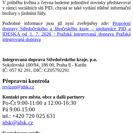
V průběhu května a června budeme jednotlivé novinky představovat
v rámci sociálních sítí PID, chystá se také vydání tištěné informační
brožury s jízdními řády.
Podrobné informace jsou již nyní zveřejněny zde:
Propojení
dopravy Středočeského a Jihočeského kraje – spolupráce PID a
IDESKA od 1. 7. 2026 | Pražská integrovaná doprava Pražská
integrovaná doprava
Integrovaná doprava Středočeského kraje, p.o.
Sokolovská 100/94, 186 00, Praha 8 - Karlín
IČ: 057 92 291, DIČ: CZ05792291
Přepravní kontrola
revizori@idsk.cz
Kontakt pro města, obce a další partnery
Po-Čt 9:00-11:00 a 12:00-16:30
Pá 9:00-15:00
tel.: +420 720 025 631
idsk@idsk.cz