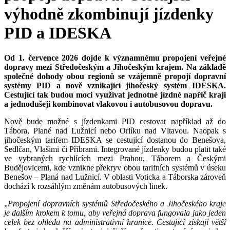
výhodně zkombinují jízdenky
PID a IDESKA
Od 1. července 2026 dojde k významnému propojení veřejné
dopravy mezi Středočeským a Jihočeským krajem. Na základě
společné dohody obou regionů se vzájemně propojí dopravní
systémy PID a nově vznikající jihočeský systém IDESKA.
Cestující tak budou moci využívat jednotné jízdné napříč kraji
a jednodušeji kombinovat vlakovou i autobusovou dopravu.
Nově bude možné s jízdenkami PID cestovat například až do
Tábora, Plané nad Lužnicí nebo Orlíku nad Vltavou. Naopak s
jihočeským tarifem IDESKA se cestující dostanou do Benešova,
Sedlčan, Vlašimi či Příbrami. Integrované jízdenky budou platit také
ve vybraných rychlících mezi Prahou, Táborem a Českými
Budějovicemi, kde vznikne překryv obou tarifních systémů v úseku
Benešov – Planá nad Lužnicí. V oblasti Voticka a Táborska zároveň
dochází k rozsáhlým změnám autobusových linek.
„
Propojení dopravních systémů Středočeského a Jihočeského kraje
je dalším krokem k tomu, aby veřejná doprava fungovala jako jeden
celek bez ohledu na administrativní hranice. Cestující získají větší