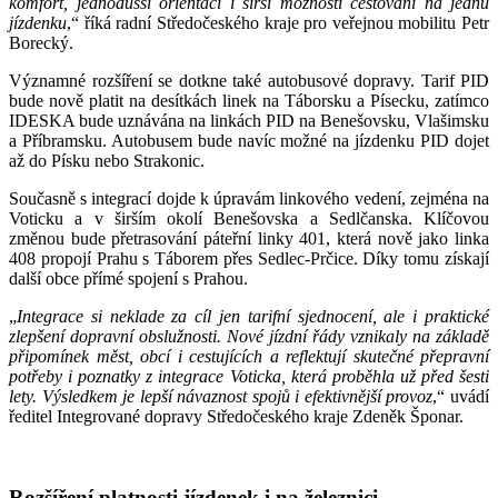
komfort, jednodušší orientaci i širší možnosti cestování na jednu
jízdenku
,“ říká radní Středočeského kraje pro veřejnou mobilitu Petr
Borecký.
Významné rozšíření se dotkne také autobusové dopravy. Tarif PID
bude nově platit na desítkách linek na Táborsku a Písecku, zatímco
IDESKA bude uznávána na linkách PID na Benešovsku, Vlašimsku
a Příbramsku. Autobusem bude navíc možné na jízdenku PID dojet
až do Písku nebo Strakonic.
Současně s integrací dojde k úpravám linkového vedení, zejména na
Voticku a v širším okolí Benešovska a Sedlčanska. Klíčovou
změnou bude přetrasování páteřní linky 401, která nově jako linka
408 propojí Prahu s Táborem přes Sedlec-Prčice. Díky tomu získají
další obce přímé spojení s Prahou.
„
Integrace si neklade za cíl jen tarifní sjednocení, ale i praktické
zlepšení dopravní obslužnosti. Nové jízdní řády vznikaly na základě
připomínek měst, obcí i cestujících a reflektují skutečné přepravní
potřeby i poznatky z integrace Voticka, která proběhla už před šesti
lety. Výsledkem je lepší návaznost spojů i efektivnější provoz
,“ uvádí
ředitel Integrované dopravy Středočeského kraje Zdeněk Šponar.
Rozšíření platnosti jízdenek i na železnici