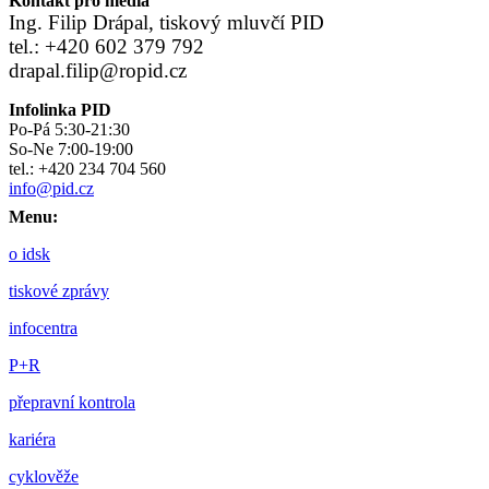
Kontakt pro média
Ing. Filip Drápal, tiskový mluvčí PID
tel.: +420 602 379 792
drapal.filip@ropid.cz
Infolinka PID
Po-Pá 5:30-21:30
So-Ne 7:00-19:00
tel.: +420 234 704 560
info@pid.cz
Menu:
o idsk
tiskové zprávy
infocentra
P+R
přepravní kontrola
kariéra
cyklověže