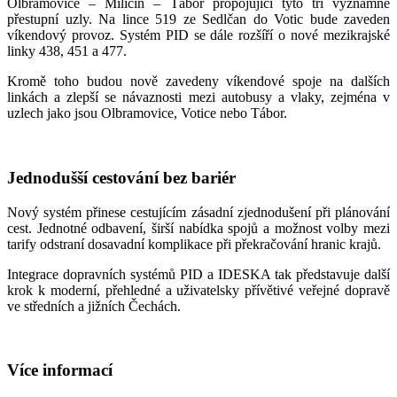
Olbramovice – Miličín – Tábor propojující tyto tři významné
přestupní uzly. Na lince 519 ze Sedlčan do Votic bude zaveden
víkendový provoz. Systém PID se dále rozšíří o nové mezikrajské
linky 438, 451 a 477.
Kromě toho budou nově zavedeny víkendové spoje na dalších
linkách a zlepší se návaznosti mezi autobusy a vlaky, zejména v
uzlech jako jsou Olbramovice, Votice nebo Tábor.
Jednodušší cestování bez bariér
Nový systém přinese cestujícím zásadní zjednodušení při plánování
cest. Jednotné odbavení, širší nabídka spojů a možnost volby mezi
tarify odstraní dosavadní komplikace při překračování hranic krajů.
Integrace dopravních systémů PID a IDESKA tak představuje další
krok k moderní, přehledné a uživatelsky přívětivé veřejné dopravě
ve středních a jižních Čechách.
Více informací