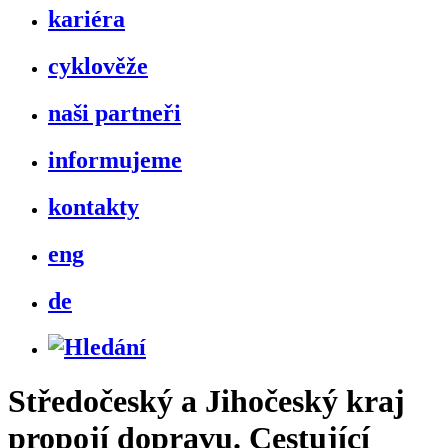
kariéra
cyklověže
naši partneři
informujeme
kontakty
eng
de
Středočeský a Jihočeský kraj
propojí dopravu. Cestující