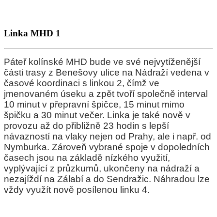
Linka MHD 1
Páteř kolínské MHD bude ve své nejvytíženější
části trasy z Benešovy ulice na Nádraží vedena v
časové koordinaci s linkou 2, čímž ve
jmenovaném úseku a zpět tvoří společně interval
10 minut v přepravní špičce, 15 minut mimo
špičku a 30 minut večer. Linka je také nově v
provozu až do přibližně 23 hodin s lepší
návazností na vlaky nejen od Prahy, ale i např. od
Nymburka. Zároveň vybrané spoje v dopoledních
časech jsou na základě nízkého využití,
vyplývající z průzkumů, ukončeny na nádraží a
nezajíždí na Zálabí a do Sendražic. Náhradou lze
vždy využít nově posílenou linku 4.