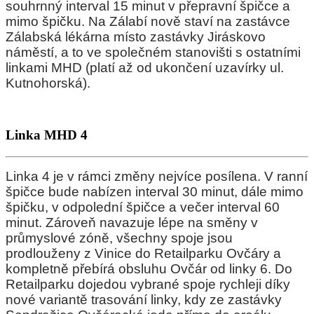
souhrnný interval 15 minut v přepravní špičce a
mimo špičku. Na Zálabí nově staví na zastávce
Zálabská lékárna místo zastávky Jiráskovo
náměstí, a to ve společném stanovišti s ostatními
linkami MHD (platí až od ukončení uzavírky ul.
Kutnohorská).
Linka MHD 4
Linka 4 je v rámci změny nejvíce posílena. V ranní
špičce bude nabízen interval 30 minut, dále mimo
špičku, v odpolední špičce a večer interval 60
minut. Zároveň navazuje lépe na směny v
průmyslové zóně, všechny spoje jsou
prodlouženy z Vinice do Retailparku Ovčáry a
kompletně přebírá obsluhu Ovčár od linky 6. Do
Retailparku dojedou vybrané spoje rychleji díky
nové variantě trasování linky, kdy ze zastávky