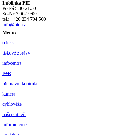
Infolinka PID
Po-Pá 5:30-21:30
So-Ne 7:00-19:00
tel.: +420 234 704 560
info@pid.cz
Menu:
o idsk
tiskové zprávy
infocentra
P+R
přepravní kontrola
kariéra
cyklověže
naši partneři
informujeme
kontakty