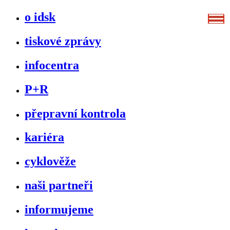
o idsk
tiskové zprávy
infocentra
P+R
přepravní kontrola
kariéra
cyklověže
naši partneři
informujeme