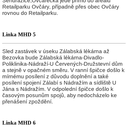
Sendražice,Ovčárecká jede přímo do areálu
Retailparku Ovčáry, případně přes obec Ovčáry
rovnou do Retailparku.
Linka MHD 5
Sled zastávek v úseku Zálabská lékárna až
Bezovka bude Zálabská lékárna-Divadlo-
Poliklinika-Nádraží-U Červených-Družstevní dům
a stejně v opačném směru. V ranní špičce došlo k
mírnému posílení z důvodu doplnění a také
posílení spojení Zálabí s Nádražím a sídliště U
Jána s Nádražím. V odpolední špičce došlo k
časovým posunům spojů, aby nedocházelo ke
přenášení zpoždění.
Linka MHD 6