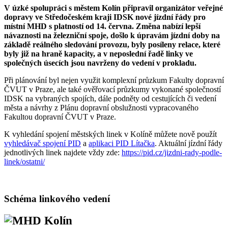
V úzké spolupráci s městem Kolín připravil organizátor veřejné
dopravy ve Středočeském kraji IDSK nové jízdní řády pro
místní MHD s platností od 14. června. Změna nabízí lepší
návaznosti na železniční spoje, došlo k úpravám jízdní doby na
základě reálného sledování provozu, byly posíleny relace, které
byly již na hraně kapacity, a v neposlední řadě linky ve
společných úsecích jsou navrženy do vedení v prokladu.
Při plánování byl nejen využit komplexní průzkum Fakulty dopravní
ČVUT v Praze, ale také ověřovací průzkumy vykonané společností
IDSK na vybraných spojích, dále podněty od cestujících či vedení
města a návrhy z Plánu dopravní obslužnosti vypracovaného
Fakultou dopravní ČVUT v Praze.
K vyhledání spojení
městských linek
v Kolíně můžete nově použít
vyhledávač spojení PID
a
aplikaci PID Lítačka
. Aktuální j
ízdní řády
jednotlivých linek najdete vždy zde:
https://pid.cz/jizdni-rady-podle-
linek/ostatni/
Schéma linkového vedení