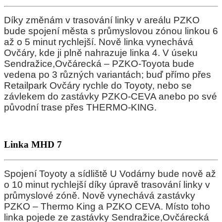
Díky změnám v trasování linky v areálu PZKO
bude spojení města s průmyslovou zónou linkou 6
až o 5 minut rychlejší. Nově linka vynechává
Ovčáry, kde ji plně nahrazuje linka 4. V úseku
Sendražice,Ovčárecká – PZKO-Toyota bude
vedena po 3 různých variantách; buď přímo přes
Retailpark Ovčáry rychle do Toyoty, nebo se
závlekem do zastávky PZKO-CEVA anebo po své
původní trase přes THERMO-KING.
Linka MHD 7
Spojení Toyoty a sídliště U Vodárny bude nově až
o 10 minut rychlejší díky úpravě trasování linky v
průmyslové zóně. Nově vynechává zastávky
PZKO – Thermo King a PZKO CEVA. Místo toho
linka pojede ze zastávky Sendražice,Ovčárecká