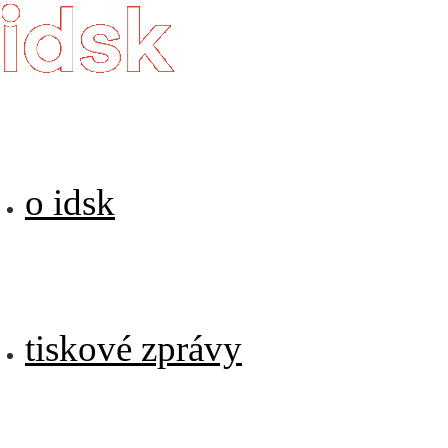
o idsk
tiskové zprávy