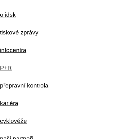
o idsk
tiskové zprávy
infocentra
P+R
přepravní kontrola
kariéra
cyklověže
naši partneři