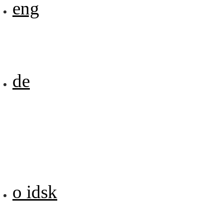
eng
de
o idsk