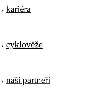
kariéra
cyklověže
naši partneři