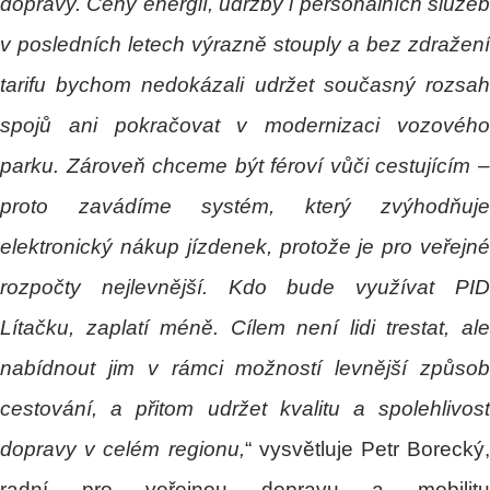
dopravy. Ceny energií, údržby i personálních služeb
v posledních letech výrazně stouply a bez zdražení
tarifu bychom nedokázali udržet současný rozsah
spojů ani pokračovat v modernizaci vozového
parku. Zároveň chceme být féroví vůči cestujícím –
proto zavádíme systém, který zvýhodňuje
elektronický nákup jízdenek, protože je pro veřejné
rozpočty nejlevnější. Kdo bude využívat PID
Lítačku, zaplatí méně. Cílem není lidi trestat, ale
nabídnout jim v rámci možností levnější způsob
cestování, a přitom udržet kvalitu a spolehlivost
dopravy v celém regionu,
“ vysvětluje Petr Borecký,
radní pro veřejnou dopravu a mobilitu