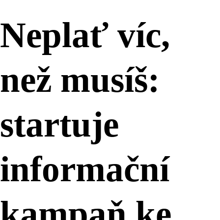
Neplať víc,
než musíš:
startuje
informační
kampaň ke