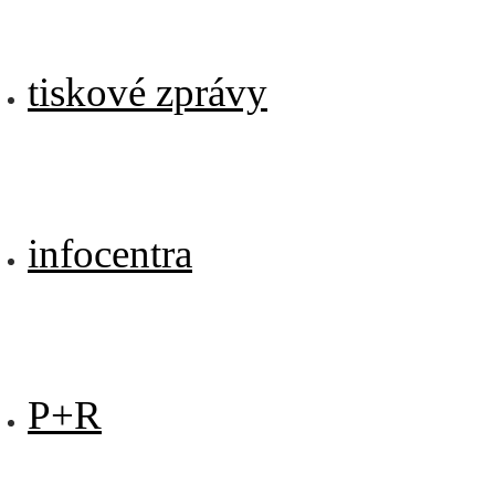
tiskové zprávy
infocentra
P+R