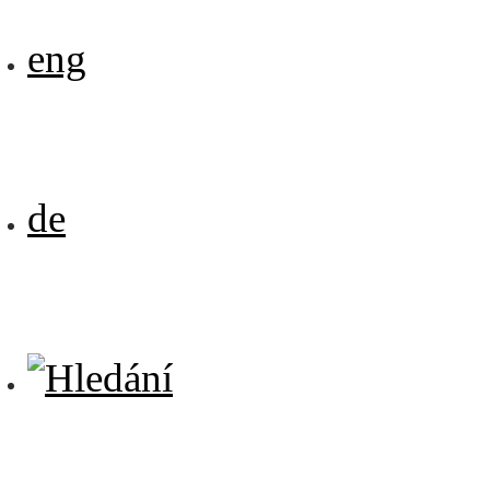
eng
de