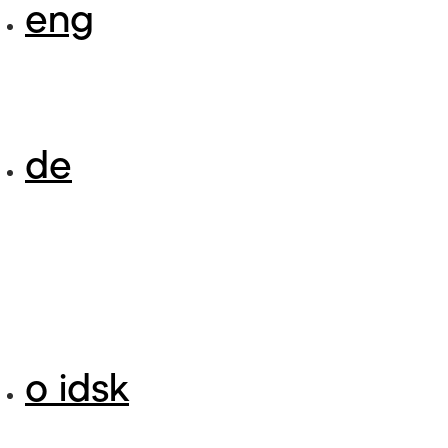
eng
de
o idsk