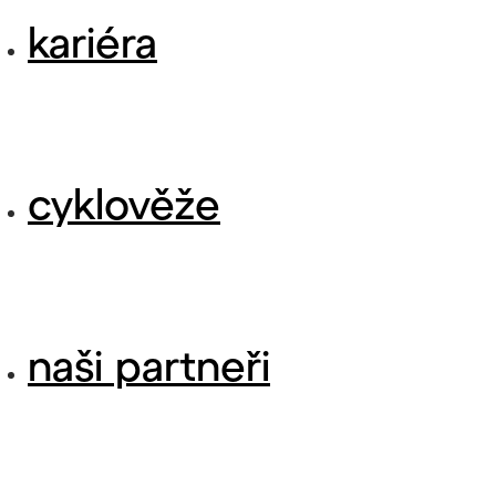
kariéra
cyklověže
naši partneři