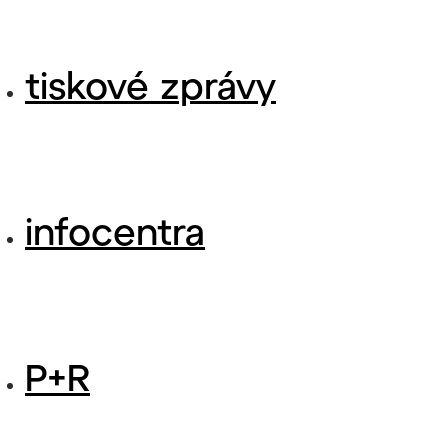
tiskové zprávy
infocentra
P+R