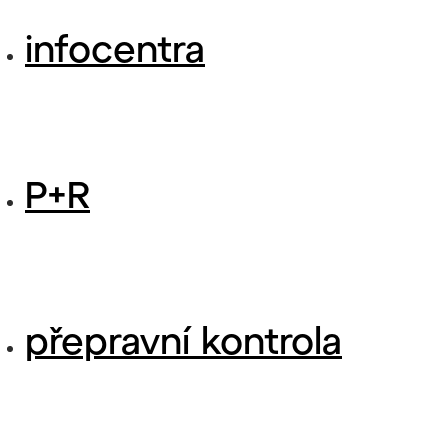
infocentra
P+R
přepravní kontrola