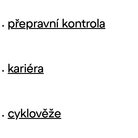
přepravní kontrola
kariéra
cyklověže