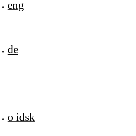
eng
de
o idsk