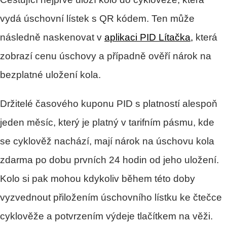
vydá úschovní lístek s QR kódem. Ten může
následně naskenovat v
aplikaci PID Lítačka,
která
zobrazí cenu úschovy a případně ověří nárok na
bezplatné uložení kola.
Držitelé časového kuponu PID s platností alespoň
jeden měsíc, který je platný v tarifním pásmu, kde
se cyklověž nachází, mají nárok na úschovu kola
zdarma po dobu prvních 24 hodin od jeho uložení.
Kolo si pak mohou kdykoliv během této doby
vyzvednout přiložením úschovního lístku ke čtečce
cyklověže a potvrzením výdeje tlačítkem na věži.