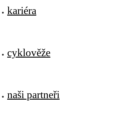
kariéra
cyklověže
naši partneři