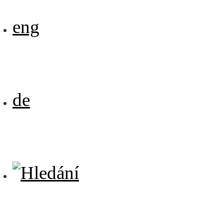
eng
de