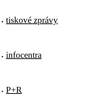
tiskové zprávy
infocentra
P+R