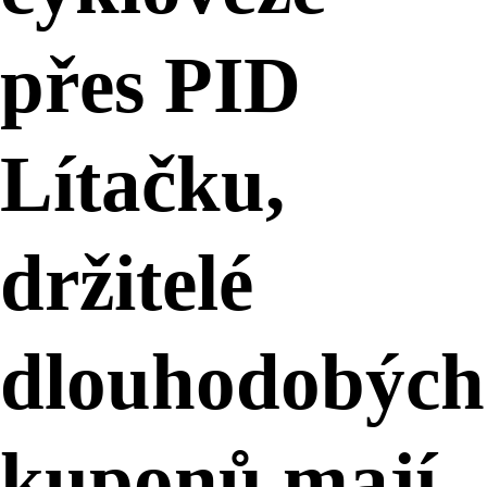
přes PID
Lítačku,
držitelé
dlouhodobých
kuponů mají