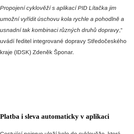
Propojení cyklověží s aplikací PID Lítačka jim
umožní vyřídit úschovu kola rychle a pohodlně a
usnadní tak kombinaci různých druhů dopravy
,“
uvádí ředitel integrované dopravy Středočeského
kraje (IDSK) Zdeněk Šponar.
Platba i sleva automaticky v aplikaci
Cestující nejprve uloží kolo do cyklověže, která