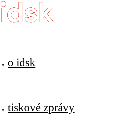
o idsk
tiskové zprávy