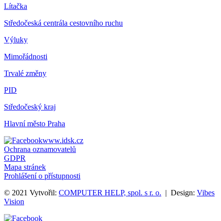
Lítačka
Středočeská centrála cestovního ruchu
Výluky
Mimořádnosti
Trvalé změny
PID
Středočeský kraj
Hlavní město Praha
www.idsk.cz
Ochrana oznamovatelů
GDPR
Mapa stránek
Prohlášení o přístupnosti
© 2021 Vytvořil:
COMPUTER HELP, spol. s r. o.
| Design:
Vibes
Vision