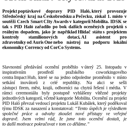
Projekt poptávkové dopravy PID Haló, který provozuje
Středočeský kraj na Českobrodsku a Pečecku, získal 1. místo v
soutěži Czech Smart CIty Awards v kategorii Mobilita. IDSK se
tak s PID Haló zařadilo po bok dalších oceněných projektů s
reálným dopadem, jako je například Hlídač státu s projektem
kontroly stamilionových dotací, AI asistent pro
zdravotníky od Auris One nebo nástroj na podporu lokální
ekonomiky Corrency od CorCo Systems.
Slavnostní předávání ocenění proběhlo v úterý 25. listopadu v
inspirativním prostředí pražského coworkingového
centra Impact Hub, které se na jedno odpoledne proměnilo v místo
setkání inovátorů z celé republiky. Na akci se sešli
zástupci firem, měst, krajů, odborníci na chytrá řešení i média. V
rámci ceremoniálu byly postupně vyhlášeny vítězné projekty
jednotlivých kategorií, včetně kategorie Mobilita. Ocenění za projekt
PID Haló převzal vedoucí projektu Lukáš Kubálek, který poděkoval
týmu IDSK za nasazení a konstatoval:
“Tento úspěch je výsledkem
společné práce a odvahy zkoušet nové přístupy ve veřejné
dopravě. Jsem velmi rád, že jsme toto ocenění dostali, je
to další motivace pokračovat v tom co děláme.”