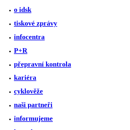
o idsk
tiskové zprávy
infocentra
P+R
přepravní kontrola
kariéra
cyklověže
naši partneři
informujeme