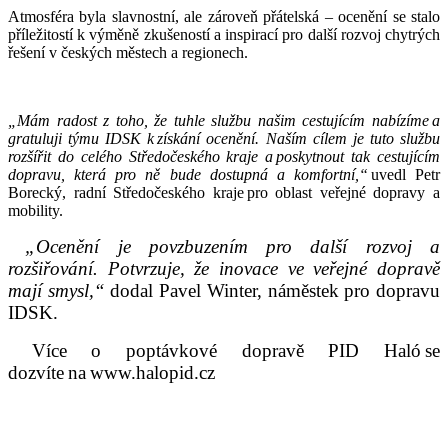
Atmosféra byla slavnostní, ale zároveň přátelská – ocenění se stalo
příležitostí k výměně zkušeností a inspirací pro další rozvoj chytrých
řešení v českých městech a regionech.
„Mám radost z toho, že tuhle službu našim cestujícím nabízíme a
gratuluji týmu IDSK k získání ocenění. Naším cílem je tuto službu
rozšířit do celého Středočeského kraje a poskytnout tak cestujícím
dopravu, která pro ně bude dostupná a komfortní,“
uvedl Petr
Borecký, radní Středočeského kraje pro oblast veřejné dopravy a
mobility.
„Ocenění je povzbuzením pro další rozvoj a
rozšiřování. Potvrzuje, že inovace ve veřejné dopravě
mají smysl,“
dodal Pavel Winter, náměstek pro dopravu
IDSK.
Více o poptávkové dopravě PID Haló se
dozvíte na www.halopid.cz