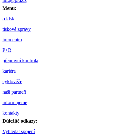
info@pid.cz
Menu:
o idsk
tiskové zprávy
infocentra
P+R
přepravní kontrola
kariéra
cyklověže
naši partneři
informujeme
kontakty
Důležité odkazy:
Vyhledat spojení