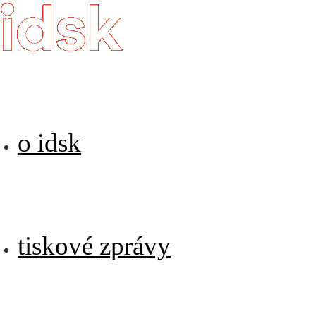
o idsk
tiskové zprávy