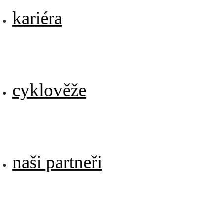
kariéra
cyklověže
naši partneři