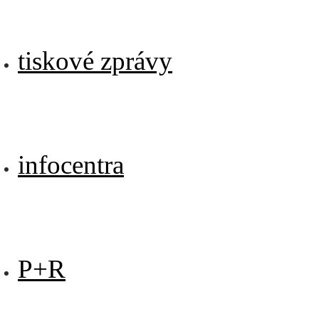
tiskové zprávy
infocentra
P+R