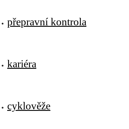
přepravní kontrola
kariéra
cyklověže