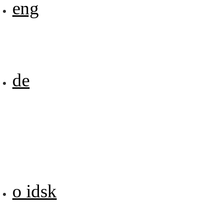
eng
de
o idsk